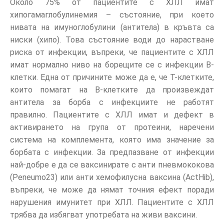
Около 75% от пациентите с ХЛЛ имат
хипогамаглобулинемия – състояние, при което
нивата на имуноглобулини (антитела) в кръвта са
ниски (хипо). Това състояние води до нарастване
риска от инфекции, въпреки, че пациентите с ХЛЛ
имат нормално ниво на борещите се с инфекции В-
клетки. Една от причините може да е, че Т-клетките,
които помагат на В-клетките да произвеждат
антитела за борба с инфекциите не работят
правилно. Пациентите с ХЛЛ имат и дефект в
активирането на група от протеини, наречени
система на комплемента, която има значение за
борбата с инфекции. За предпазване от инфекции
най-добре е да се ваксинирате с анти пневмококова
(Peneumo23) или анти хемофилусна ваксина (ActHib),
въпреки, че може да нямат точния ефект поради
нарушения имунитет при ХЛЛ. Пациентите с ХЛЛ
трябва да избягват употребата на живи ваксини.