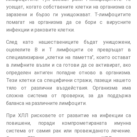
усещат, когато собствените клетки на организма са
заразени и бързо ги унищожават. Т-лимфоцитите
помагат на организма да се бори с вирусните
инфекции и раковите клетки.
След като нашествениците бъдат унищожени,
оцелелите В и Т лимфоцити се превръщат в
специализирани „клетки на паметта”, които остават
в лимфните възли и са готови да се активират, ако
определен антиген попадне отново в организма.
Тези клетки са специфични стражи, пазещи нашето
тяло от различни въздействия. Организма има
сложна система от проверки, за да поддържа
баланса на различните лимфоцити.
При ХЛЛ рисковете от развитие на инфекции са
повишени, поради компрометираната имунна
система от самия рак или провежданото лечение.