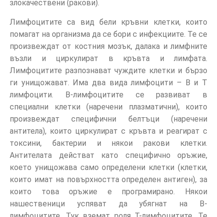
злокачествени (ракови).
Лимфоцитите са вид бели кръвни клетки, които
помагат на организма да се бори с инфекциите. Те се
произвеждат от костния мозък, далака и лимфните
възли и циркулират в кръвта и лимфата.
Лимфоцитите разпознават чуждите клетки и бързо
ги унищожават. Има два вида лимфоцити – В и Т
лимфоцити. В-лимфоцитите се развиват в
специални клетки (наречени плазматични), които
произвеждат специфични белтъци (наречени
антитела), които циркулират с кръвта и реагират с
токсини, бактерии и някои ракови клетки.
Антителата действат като специфично оръжие,
което унищожава само определени клетки (клетки,
които имат на повърхността определен антиген), за
които това оръжие е програмирано. Някои
нашественици успяват да убягнат на В-
лимфоцитите. Тук вземат роля Т-лимфоцитите. Те