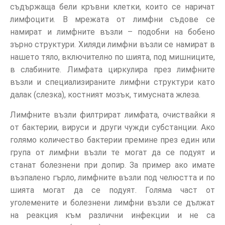
съдържаща бели кръвни клетки, които се наричат
лимфоцити. В мрежата от лимфни съдове се
намират и лимфните възли – подобни на бобено
зърно структури. Хиляди лимфни възли се намират в
нашето тяло, включително по шията, под мишниците,
в слабините. Лимфата циркулира през лимфните
възли и специализираните лимфни структури като
далак (слезка), костният мозък, тимусната жлеза.
Лимфните възли филтрират лимфата, очиствайки я
от бактерии, вируси и други чужди субстанции. Ако
голямо количество бактерии премине през един или
група от лимфни възли те могат да се подуят и
станат болезнени при допир. За пример ако имате
възпалено гърло, лимфните възли под челюстта и по
шията могат да се подуят. Голяма част от
уголемените и болезнени лимфни възли се дължат
на реакция към различни инфекции и не са