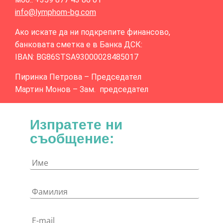
info@lymphom-bg.com
Ако искате да ни подкрепите финансово,
банковата сметка е в Банка ДСК:
IBAN: BG86STSA93000028485017
Пиринка Петрова – Председател
Мартин Монов – Зам. председател
Изпратете ни
съобщение: