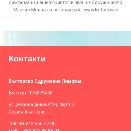
лимфома на нашия приятел и член на Сдружението
Мартин Монов на неговия сайт www.limfom.info
Контакти
Българско Сдружение Лимфом
Булстат: 175279458
ул. „Розова долина“ 29, партер
София, България
тел.: +359 2 866 47 00
моб.: +359 877 43 86 01