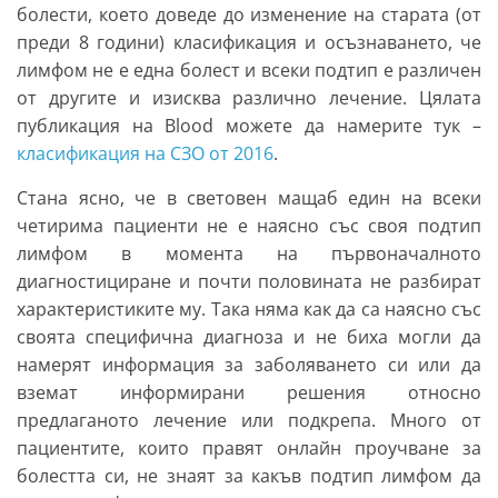
болести, което доведе до изменение на старата (от
преди 8 години) класификация и осъзнаването, че
лимфом не е една болест и всеки подтип е различен
от другите и изисква различно лечение. Цялата
публикация на Blood можете да намерите тук –
класификация на СЗО от 2016
.
Стана ясно, че в световен мащаб един на всеки
четирима пациенти не е наясно със своя подтип
лимфом в момента на първоначалното
диагностициране и почти половината не разбират
характеристиките му. Така няма как да са наясно със
своята специфична диагноза и не биха могли да
намерят информация за заболяването си или да
вземат информирани решения относно
предлаганото лечение или подкрепа. Много от
пациентите, които правят онлайн проучване за
болестта си, не знаят за какъв подтип лимфом да