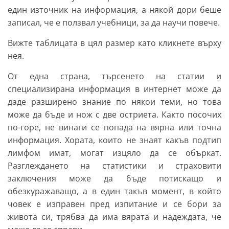
един източник на информация, а някой дори беше
записал, че е ползвал учебници, за да научи повече.
Вижте таблицата в цял размер като кликнете върху
нея.
От една страна, търсенето на статии и
специализирана информация в интернет може да
даде разширено знание по някои теми, но това
може да бъде и нож с две остриета. Както посочих
по-горе, не винаги се попада на вярна или точна
информация. Хората, които не знаят какъв подтип
лимфом имат, могат изцяло да се объркат.
Разглеждането на статистики и страховити
заключения може да бъде потискащо и
обезкуражаващо, а в един такъв момент, в който
човек е изправен пред изпитание и се бори за
живота си, трябва да има вярата и надеждата, че