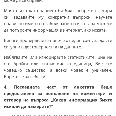
може да се справи.
Моят съвет като пациент би бил: говорете с лекаря
си, задавайте му конкретни въпроси, научете
правилно името на заболяването си, тогава можете
да потърсите информация в интернет, ако искате.
Винаги проверявайте повече от един сайт, за да сте
сигурни в достоверността на данните.
Избягвайте или игнорирайте статистиките. Вие не
сте бройка или статистическа единица, Вие сте
човешко същество, а всеки човек е уникален.
Борете се за себе си!
4. Последната част от анкетата беше
предоставена за попълване на коментари и
отговор на въпроса „Каква информация бихте
искали да намерите?“
Търси се:
Информация за поддържане на ремисия,