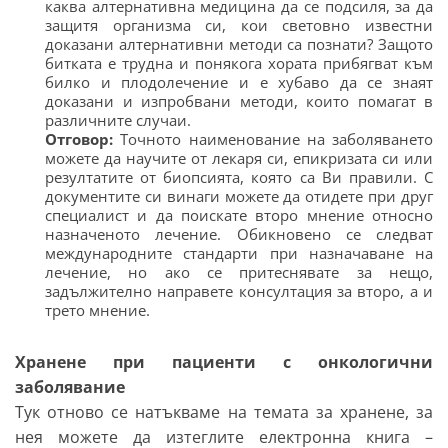
каква алтернативна медицина да се подсиля, за да
защитя организма си, кои световно известни
доказани алтернативни методи са познати? Защото
битката е трудна и понякога хората прибягват към
билко и плодолечение и е хубаво да се знаят
доказани и изпробвани методи, които помагат в
различните случаи.
Отговор:
Точното наименование на заболяването
можете да научите от лекаря си, епикризата си или
резултатите от биопсията, която са Ви правили. С
документите си винаги можете да отидете при друг
специалист и да поискате второ мнение относно
назначеното лечение. Обикновено се следват
международните стандарти при назначаване на
лечение, но ако се притеснявате за нещо,
задължително направете консултация за второ, а и
трето мнение.
Хранене при пациенти с онкологични
заболявание
Тук отново се натъкваме на темата за хранене, за
нея можете да изтеглите електронна книга –