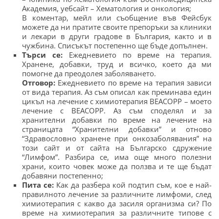
Академия, уебсайт – Хематология и онкология;
В коментар, мейл или съобщение във Фейсбук
можете да ни пратите своите препоръки за клиники
и лекари в други градове в България, както и в
чужбина. Списъкът постепенно ще бъде допълнен.
Търси се:
Ежедневието по време на терапия.
Хранене, добавки, труд и всичко, което да ми
помогне да преодолея заболяването.
Отговор:
Ежедневието по време на терапия зависи
от вида терапия. Аз съм описал как преминава един
цикъл на лечение с химиотерапия BEACOPP – моето
лечение с BEACOPP. Аз съм споделял и за
хранителни добавки по време на лечение на
страницата “Хранителни добавки” и отново
“Здравословно хранене при онкозаболявания” на
този сайт и от сайта на Българско сдружение
“Лимфом”. Разбира се, има още много полезни
храни, които човек може да ползва и те ще бъдат
добавяни постепенно;
Пита се:
Как да разбера кой подтип съм, кое е най-
правилното лечение за различните лимфоми, след
химиотерапия с какво да засиля организма си? По
време на химиотерапия за различните типове с