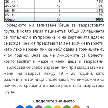
Последното ни запитване беше за възрастовата
група, в която влиза пациентът. Общо 38 пациента
са попълнили въпросника и на картинката вдясно
се вижда, че има представители на всички възрасти,
като леко изразен пик се наблюдава в границите 45
– 54 години. Знае се, че лимфомите са болести,
които засягат и мъже и жени, деца и възрастни.
Наблюдава се слабо изразен пик при млади мъже и
жени, на възраст между 19 – 25 години, като
различни източници споменават, че лимфомите са
най-често срещаните видове рак в тази възрастова
група.
Споделете знанието
0