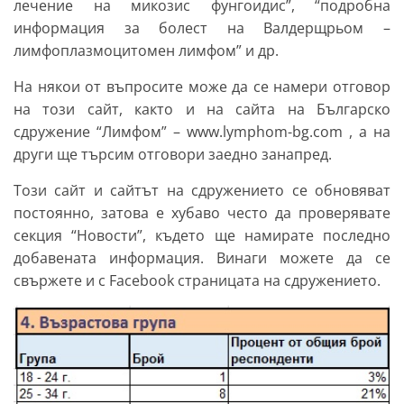
лечение на микозис фунгоидис”, “подробна
информация за болест на Валдерщрьом –
лимфоплазмоцитомен лимфом” и др.
На някои от въпросите може да се намери отговор
на този сайт, както и на сайта на Българско
сдружение “Лимфом” – www.lymphom-bg.com , а на
други ще търсим отговори заедно занапред.
Този сайт и сайтът на сдружението се обновяват
постоянно, затова е хубаво често да проверявате
секция “Новости”, където ще намирате последно
добавената информация. Винаги можете да се
свържете и с Facebook страницата на сдружението.