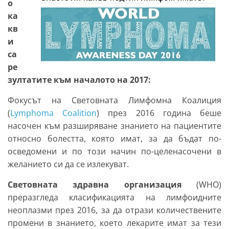
о
ка
кв
и
са
ре
зултатите към началото на 2017:
Фокусът на Световната Лимфомна Коалиция
(
Lymphoma Coalition
) през 2016 година беше
насочен към разширяване знанието на пациентите
относно болестта, която имат, за да бъдат по-
осведомени и по този начин по-целенасочени в
желанието си да се излекуват.
Световната здравна организация
(WHO)
преразгледа класификацията на лимфоидните
неоплазми през 2016, за да отрази количествените
промени в знанието, което лекарите имат за тези