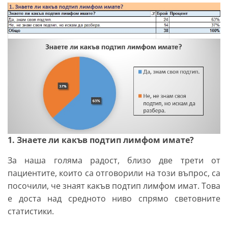
1. Знаете ли какъв подтип лимфом имате?
За наша голяма радост, близо две трети от
пациентите, които са отговорили на този въпрос, са
посочили, че знаят какъв подтип лимфом имат. Това
е доста над средното ниво спрямо световните
статистики.