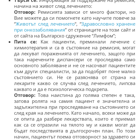
начина на живот след лечението:
Отговор:
Ремисията зависи от много фактори, но
Вие можете да си помогнете като научите повече за
“
Животът след лечението
“, “
Здравословно хранене
при онкозаболявания
” от страниците на този сайт и
от сайта на Българско сдружение “Лимфом”;
Пита се:
Как пациенти, преминали лечение с
химиотерапия и са в състояние на ремисия, могат
да лекуват пораженията от лечението, защото при
така наречените диспансери се проследява само
основното заболяване и не се насочват пациентите
към други специалисти, за да подобрят поне малко
състоянието си. Не се разяснява от страна на
лекарите какво се случва след лечението, липсва
каквато и да е психологическа подкрепа.
Отговор:
Това наистина до голяма степен е така,
затова ролята на самия пациент е значителна и
задължителна при проследяване на състоянието си
след края на лечението. Като начало, всеки може да
се опита да разбере лекарствата, които е приемал
как са се отразили на тялото му и какви могат да
бъдат последствията в дългосрочен план. По този
начин, пациентът поема отговорност за здравето си