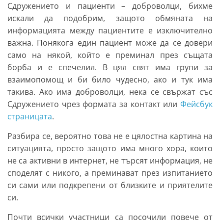
Сдружението и пациенти – доброволци, бихме
искали да подобрим, защото обмяната на
информацията между пациентите е изключително
важна. Понякога един пациент може да се довери
само на някой, който е преминал през същата
борба и е спечелил. В цял свят има групи за
взаимопомощ и би било чудесно, ако и тук има
такива. Ако има доброволци, нека се свържат със
Сдружението чрез формата за контакт или
Фейсбук
страницата
.
Разбира се, вероятно това не е цялостна картина на
ситуацията, просто защото има много хора, които
не са активни в интернет, не търсят информация, не
споделят с никого, а преминават през изпитанието
си сами или подкрепени от близките и приятелите
си.
Почти всички участници са посочили повече от