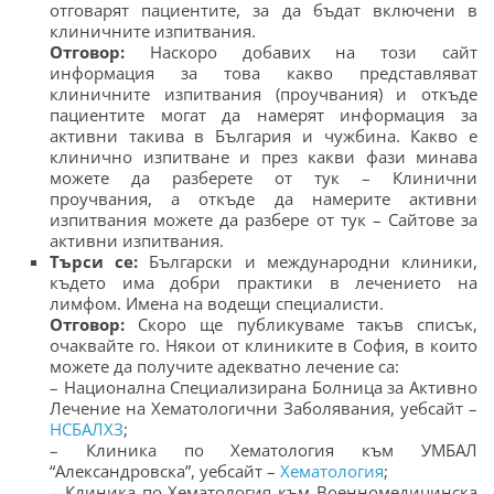
отговарят пациентите, за да бъдат включени в
клиничните изпитвания.
Отговор:
Наскоро добавих на този сайт
информация за това какво представляват
клиничните изпитвания (проучвания) и откъде
пациентите могат да намерят информация за
активни такива в България и чужбина. Какво е
клинично изпитване и през какви фази минава
можете да разберете от тук – Клинични
проучвания, а откъде да намерите активни
изпитвания можете да разбере от тук – Сайтове за
активни изпитвания.
Търси се:
Български и международни клиники,
където има добри практики в лечението на
лимфом. Имена на водещи специалисти.
Отговор:
Скоро ще публикуваме такъв списък,
очаквайте го. Някои от клиниките в София, в които
можете да получите адекватно лечение са:
– Национална Специализирана Болница за Активно
Лечение на Хематологични Заболявания, уебсайт –
НСБАЛХЗ
;
– Клиника по Хематология към УМБАЛ
“Александровска”, уебсайт –
Хематология
;
– Клиника по Хематология към Военномедицинска