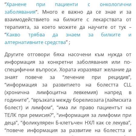
“
Хранене при пациенти с онкологични
заболявания
“. Много е важно да се знае и за
взаимодействието на билките с лекарствата от
терапията, за което можете да научите от тук –
“
Какво трябва да знаем за билките и
алтернативните средства
” ;
Другите отговори бяха насочени към нужда от
информация за конкретни заболявания или по-
специфични въпроси. Хората изразяват желание да
знаят повече за “лечение при рецидив”,
“информация за развитието на болестта CLL
(хронична лимфоцитна левкемия) напред в
годините”, “връзката между борелиозата (лаймската
болест) и лимфом”, “има ли право пациентът на
ТЕЛК при ремисия?”, “информация за лимфоми при
деца”, “фоликулярен Б-клетъчен НХЛ как се лекува”,
“повече информация за развитие на болестта и