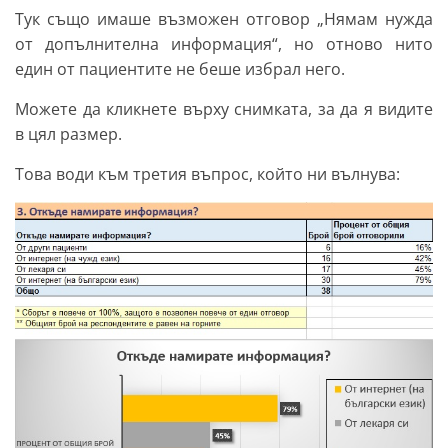
Тук също имаше възможен отговор „Нямам нужда
от допълнителна информация“, но отново нито
един от пациентите не беше избрал него.
Можете да кликнете върху снимката, за да я видите
в цял размер.
Това води към третия въпрос, който ни вълнува: