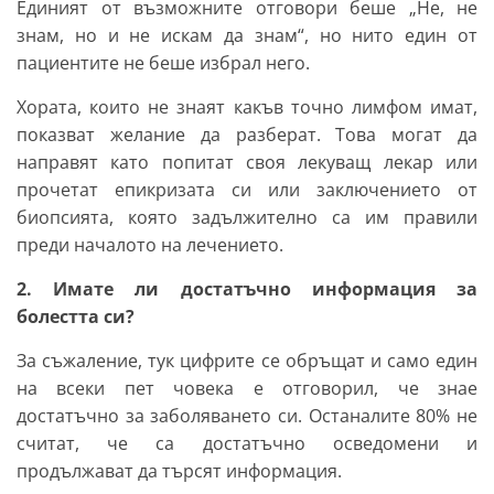
Единият от възможните отговори беше „Не, не
знам, но и не искам да знам“, но нито един от
пациентите не беше избрал него.
Хората, които не знаят какъв точно лимфом имат,
показват желание да разберат. Това могат да
направят като попитат своя лекуващ лекар или
прочетат епикризата си или заключението от
биопсията, която задължително са им правили
преди началото на лечението.
2. Имате ли достатъчно информация за
болестта си?
За съжаление, тук цифрите се обръщат и само един
на всеки пет човека е отговорил, че знае
достатъчно за заболяването си. Останалите 80% не
считат, че са достатъчно осведомени и
продължават да търсят информация.