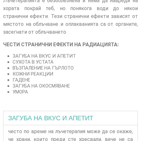
Лъчетерапията е безболезнена и няма да навреди на
хората покрай теб, но понякога води до някои
странични ефекти. Тези странични ефекти зависят от
мястото на облъчване и оплакванията са от органите,
засегнати от облъчването
ЧЕСТИ СТРАНИЧНИ ЕФЕКТИ НА РАДИАЦИЯТА:
ЗАГУБА НА ВКУС И АПЕТИТ
СУХОТА В УСТАТА
ВЪЗПАЛЕНИЕ НА ГЪРЛОТО
КОЖНИ РЕАКЦИИ
ГАДЕНЕ
ЗАГУБА НА ОКОСМЯВАНЕ
УМОРА
ЗАГУБА НА ВКУС И АПЕТИТ
често по време на лъчетерапия може да се окаже,
че храни, които преди сте хресвали, вече не са