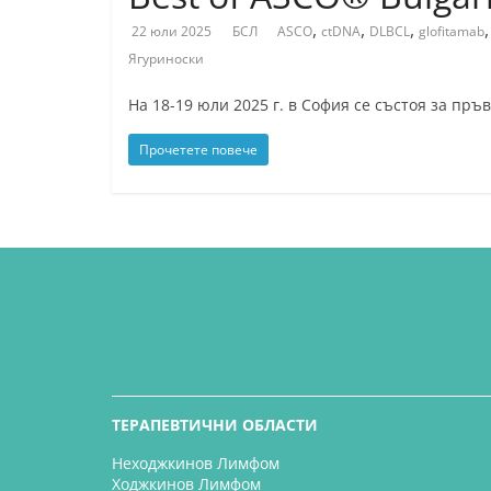
,
,
,
22 юли 2025
БСЛ
ASCO
ctDNA
DLBCL
glofitamab
Ягуриноски
На 18-19 юли 2025 г. в София се състоя за п
Прочетете повече
ТЕРАПЕВТИЧНИ ОБЛАСТИ
Неходжкинов Лимфом
Ходжкинов Лимфом