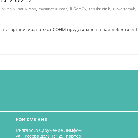
,
,
,
,
,
,
,
ibrutinib
isatuximab
mosunetuzumab
R-GemOx
zanubrutinib
zilovertamab
ръв път организираното от СОНМ представяне на най-доброто от
КОИ СМЕ НИЕ
Българско Сдружение Лимфом
ул. „Розова долина“ 29, партер