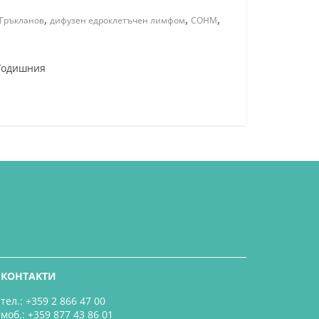
,
,
,
Гръкланов
дифузен едроклетъчен лимфом
СОНМ
 Годишния
КОНТАКТИ
тел.: +359 2 866 47 00
моб.: +359 877 43 86 01