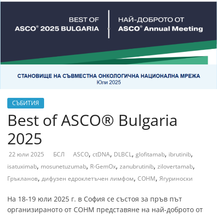
СЪБИТИЯ
Best of ASCO® Bulgaria
2025
,
,
,
,
,
22 юли 2025
БСЛ
ASCO
ctDNA
DLBCL
glofitamab
ibrutinib
,
,
,
,
,
isatuximab
mosunetuzumab
R-GemOx
zanubrutinib
zilovertamab
,
,
,
Гръкланов
дифузен едроклетъчен лимфом
СОНМ
Ягуриноски
На 18-19 юли 2025 г. в София се състоя за пръв път
организираното от СОНМ представяне на най-доброто от