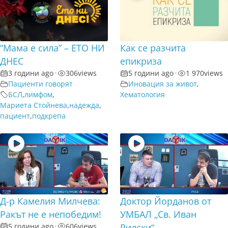
“Мама е сила” – ЕТО НИ
Как се разчита
ДНЕС
епикриза
3 години ago
•
306
views
5 години ago
•
1 970
views
Пациенти говорят
Иновация за живот
,
БСЛ
,
лимфом
,
Хематология
Мариета Стойнева
,
надежда
,
пациент
,
подкрепа
Д-р Камелия Милчeва:
Доктор Йорданов от
Ракът не е непобедим!
УМБАЛ „Св. Иван
5 години ago
•
606
views
Рилски“