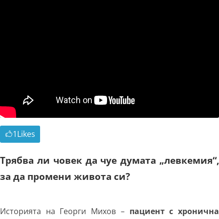
1
Likes
Трябва ли човек да чуе думата „левкемия“,
за да промени живота си?
Историята на Георги Михов –
пациент с хроничн