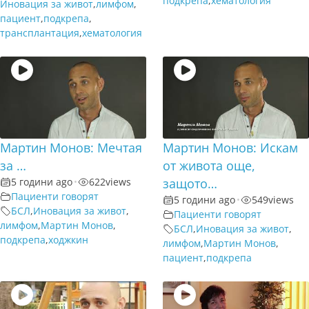
подкрепа
,
хематология
Иновация за живот
,
лимфом
,
пациент
,
подкрепа
,
трансплантация
,
хематология
Мартин Монов: Мечтая
Мартин Монов: Искам
за …
от живота още,
5 години ago
•
622
views
защото…
Пациенти говорят
5 години ago
•
549
views
БСЛ
,
Иновация за живот
,
Пациенти говорят
лимфом
,
Мартин Монов
,
БСЛ
,
Иновация за живот
,
подкрепа
,
ходжкин
лимфом
,
Мартин Монов
,
пациент
,
подкрепа