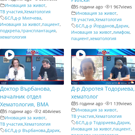
Иновация за живот
,
5 години ago
•
1 967
views
ТВ участия
,
Хематология
Иновация за живот
,
БСЛ
,
д-р Милчева
,
ТВ участия
,
Хематология
Иновация за живот
,
пациент
,
БСЛ
,
д-р Йорданов
,
Дарик
,
подкрепа
,
трансплантация
,
Иновация за живот
,
лимфом
,
хематология
пациент
,
хематология
Доктор Върбанова,
Д-р Доротея Тодориева,
началник отдел
хематолог
Хематология, ВМА
5 години ago
•
1 139
views
Иновация за живот
,
5 години ago
•
2 404
views
ТВ участия
,
Хематология
Иновация за живот
,
БСЛ
,
д-р Тодориева
,
Дарик
,
ТВ участия
,
Хематология
Иновация за живот
,
пациент
,
БСЛ
,
д-р Върбанова
,
Дарик
,