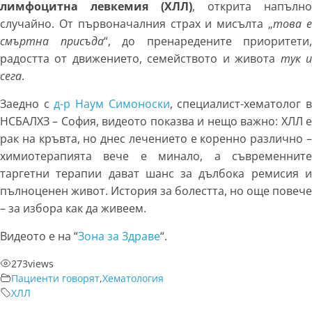
лимфоцитна левкемия (ХЛЛ)
, открита напълно
случайно. От първоначалния страх и мисълта „
това 
смъртна присъда
“, до пренаредените приоритети,
радостта от движението, семейството и живота
тук 
сега
.
Заедно с
д-р Наум Симоноски
, специалист-хематолог 
НСБАЛХЗ – София, видеото показва и нещо важно: ХЛЛ е
рак на кръвта, но днес лечението е коренно различно –
химиотерапията вече е минало, а съвременните
таргетни терапии дават шанс за дълбока ремисия и
пълноценен живот. История за болестта, но още повече
– за избора как да живеем.
Видеото е на “
Зона за Здраве
“.
273
views
Пациенти говорят
,
Хематология
ХЛЛ