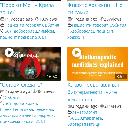
“Перо от Мен – Крила
Живот с Ходжкин | Не
за Теб”
си сам/а
11 месеца ago
•
133
views
1 година ago
•
257
views
Пациенти говорят
,
Събития
Пациенти говорят
,
Събития
БСЛ
,
доброволец
,
лимфом
,
доброволец
,
пациент
,
пациент
,
подкрепа
,
ХЛЛ
ходжкин
16:50
3:52
“Остави следа …”
Какво представляват
2 години ago
•
385
views
биотерапевтичните
Събития
лекарства
БСЛ
,
доброволец
,
2 години ago
•
211
views
Елена Георгиева
,
левкемия
,
Хематология
лимфом
,
пациент
,
подкрепа
,
CD20
,
mabthera
,
приз
,
хематология
,
ХЛЛ
биотерапевтици
,