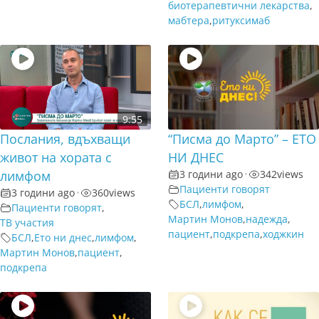
биотерапевтични лекарства
,
мабтера
,
ритуксимаб
9:55
Послания, вдъхващи
“Писма до Марто” – ЕТО
живот на хората с
НИ ДНЕС
лимфом
3 години ago
•
342
views
Пациенти говорят
3 години ago
•
360
views
БСЛ
,
лимфом
,
Пациенти говорят
,
Мартин Монов
,
надежда
,
ТВ участия
пациент
,
подкрепа
,
ходжкин
БСЛ
,
Ето ни днес
,
лимфом
,
Мартин Монов
,
пациент
,
подкрепа