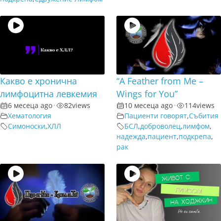
Какво е хронична
“A Feather from Me –
лимфоцитна левкемия
Wings for You”
6 месеца ago
•
82
views
10 месеца ago
•
114
views
Хематология
Пациенти говорят
,
Събития
Симоноски
,
ХЛЛ
БСЛ
,
доброволец
,
лимфом
,
надежда
,
пациент
,
подкрепа
,
рак