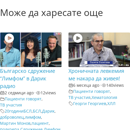
Може да харесате още
Българско сдружение
Хроничната левкемия
“Лимфом” в Дарик
ме накара да живея!
радио
6 месеца ago
•
140
views
Пациенти говорят
,
2 седмици ago
•
12
views
ТВ участия
,
Хематология
Пациенти говорят
,
Георги Георгиев
,
ХЛЛ
ТВ участия
20годиниБСЛ
,
БСЛ
,
Дарик
,
доброволец
,
лимфом
,
Мартин Монов
,
пациент
,
подкрепа
,
Сдружение Лимфом