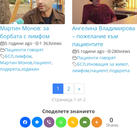
Мартин Монов: за
Ангелина Владимирова
борбата с лимфом
– пожелание към
5 години ago
•
1 363
views
пациентите
Пациенти говорят
5 години ago
•
280
views
БСЛ
,
лимфом
,
Пациенти говорят
Мартин Монов
,
пациент
,
БСЛ
,
Иновация за живот
,
подкрепа
,
ходжкин
лимфом
,
пациент
,
подкрепа
1
2
»
Страница 1 от 2
Споделете знанието
0
Shares