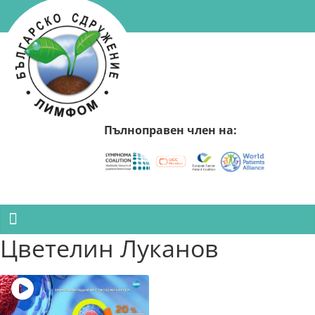
Skip
to
content
Българско
Сдружение
Пълноправен член на:
Лимфом
Българско
Сдружение
Лимфом
Цветелин Луканов