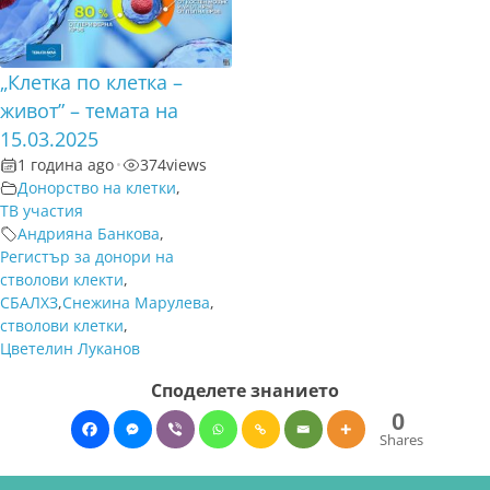
„Клетка по клетка –
живот” – темата на
15.03.2025
1 година ago
•
374
views
Донорство на клетки
,
ТВ участия
Андрияна Банкова
,
Регистър за донори на
стволови клекти
,
СБАЛХЗ
,
Снежина Марулева
,
стволови клетки
,
Цветелин Луканов
Споделете знанието
0
Shares