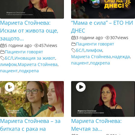
Мариета Стойнева:
“Мама е сила” – ЕТО НИ
Искам от живота още,
ДНЕС
защото…
3 години ago
•
307
views
Пациенти говорят
5 години ago
•
457
views
БСЛ
,
лимфом
,
Пациенти говорят
Мариета Стойнева
,
надежда
,
БСЛ
,
Иновация за живот
,
пациент
,
подкрепа
лимфом
,
Мариета Стойнева
,
пациент
,
подкрепа
Мариета Стойнева – за
Мариета Стойнева:
битката с рака на
Мечтая за…