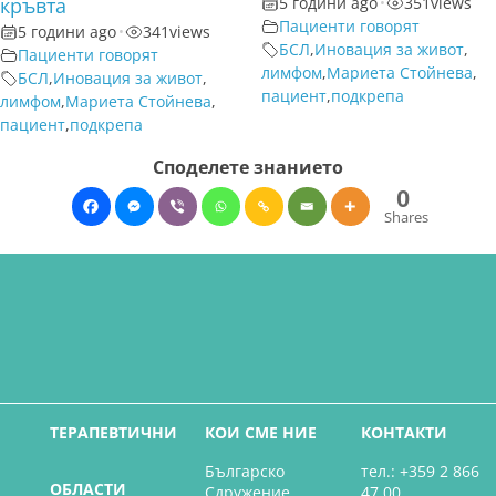
кръвта
5 години ago
•
351
views
Пациенти говорят
5 години ago
•
341
views
БСЛ
,
Иновация за живот
,
Пациенти говорят
лимфом
,
Мариета Стойнева
,
БСЛ
,
Иновация за живот
,
пациент
,
подкрепа
лимфом
,
Мариета Стойнева
,
пациент
,
подкрепа
Споделете знанието
0
Shares
ТЕРАПЕВТИЧНИ
КОИ СМЕ НИЕ
КОНТАКТИ
Българско
тел.: +359 2 866
ОБЛАСТИ
Сдружение
47 00