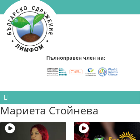
Skip
to
content
Българско
Сдружение
Пълноправен член на:
Лимфом
Българско
Сдружение
Лимфом
Мариета Стойнева