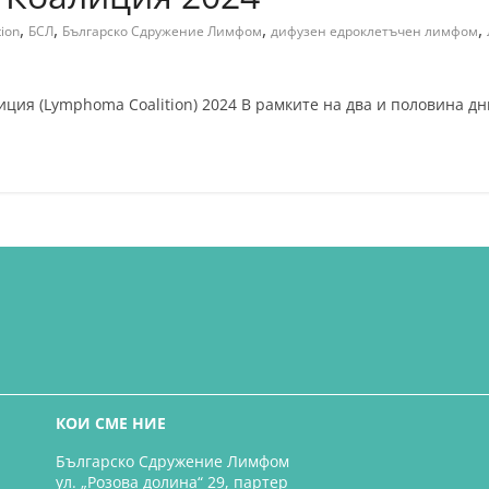
,
,
,
,
ion
БСЛ
Българско Сдружение Лимфом
дифузен едроклетъчен лимфом
я (Lymphoma Coalition) 2024 В рамките на два и половина дни
КОИ СМЕ НИЕ
Българско Сдружение Лимфом
ул. „Розова долина“ 29, партер