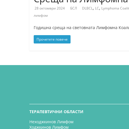
,
,
28 октомври 2024
БСЛ
DLBCL
LC
Lymphoma Coalit
лимфом
Годишна среща на световната Лимфомна Коалици
Прочетете повече
ТЕРАПЕВТИЧНИ ОБЛАСТИ
Неходжкинов Лимфом
Ходжкинов Лимфом