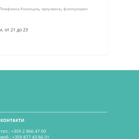
,
,
Лимфомна Коалиция
проучване
фоликуларен
, от 21 до 23
КОНТАКТИ
тел.: +359 2 866 47 00
моб.: +359 877 43 86 01