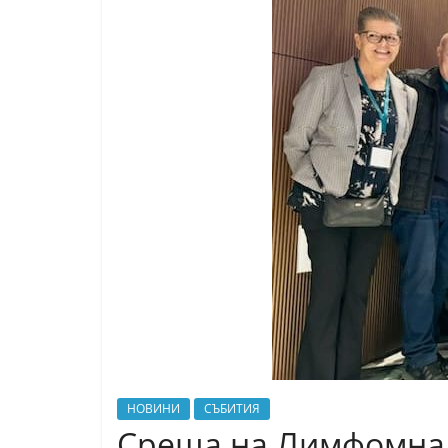
НОВИНИ
СЪБИТИЯ
Среща на Лимфомна 