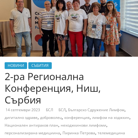
НОВИНИ
СЪБИТИЯ
2-ра Регионална
Конференция, Ниш,
Сърбия
,
,
14 септември 2023
БСЛ
БСЛ
Българско Сдружение Лимфом
,
,
,
,
дигитално здраве
доброволец
конференция
лимфом на ходжкин
,
,
Национален антираков план
неходжкинови лимфоми
,
,
персонализирана медициина
Пиринка Петрова
телемедицина