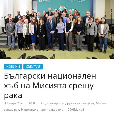
НОВИНИ
СЪБИТИЯ
Български национален
хъб на Мисията срещу
рака
,
,
12 март 2026
БСЛ
БСЛ
Българско Сдружение Лимфом
Мисия
,
,
,
срещу рак
Национален антираков план
СОНМ
хъб