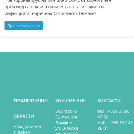
Нов коронавирус на име SARS-CoV-2 от зоонотичен
произход се появи в началото на тази година и
инфекцията, наречена Coronavirus Diseases
Прочетете повече
ТЕРАПЕВТИЧНИ
КОИ СМЕ НИЕ
КОНТАКТИ
Българско
тел.: +359 2 866
ОБЛАСТИ
Сдружение
47 00
Лимфом
моб.: +359 877 43
Неходжкинов
ул. „Розова
86 01
Лимфом
долина“ 29,