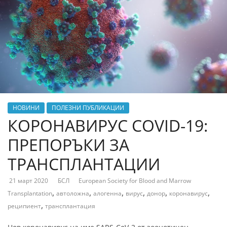
НОВИНИ
ПОЛЕЗНИ ПУБЛИКАЦИИ
КОРОНАВИРУС COVID-19:
ПРЕПОРЪКИ ЗА
ТРАНСПЛАНТАЦИИ
21 март 2020
БСЛ
European Society for Blood and Marrow
,
,
,
,
,
,
Transplantation
автоложна
алогенна
вирус
донор
коронавирус
,
реципиент
трансплантация