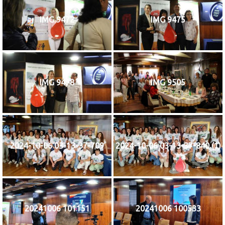
IMG 9472
IMG 9475
IMG 9478
IMG 9505
2024-10-06 03-13-37-709
2024-10-06 03-13-37-840 (1)
20241006 101151
20241006 100533