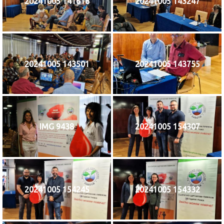
20241005 141618
20241005 143247
20241005 143501
20241005 143755
IMG 9438
20241005 154307
20241005 154245
20241005 154332