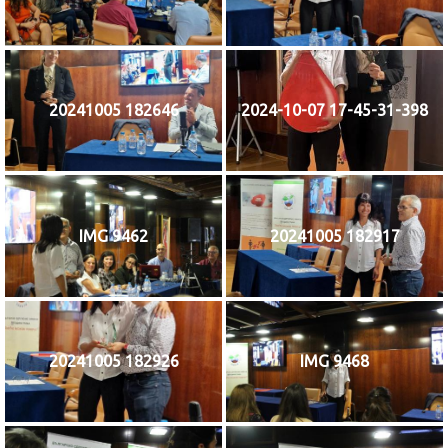
20241005 182646
2024-10-07 17-45-31-398
IMG 9462
20241005 182917
20241005 182926
IMG 9468