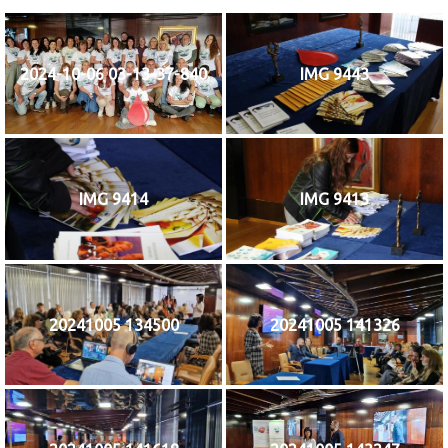
2024-10-06 03-13-37-840
IMG 9443
IMG 9414
IMG 9413
20241005 134500
20241005 141326