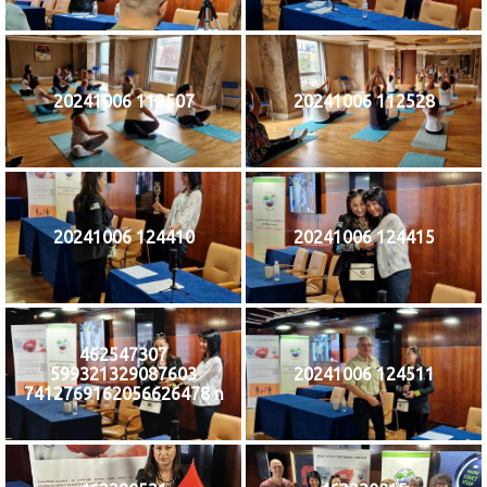
20241006 112507
20241006 112528
20241006 124410
20241006 124415
462547307
599321329087603
20241006 124511
7412769162056626478 n