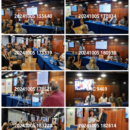
20241005 155640
20241005 170334
20241005 175339
20241005 180538
20241005 170521
IMG 9469
20241005 183224
20241005 182614