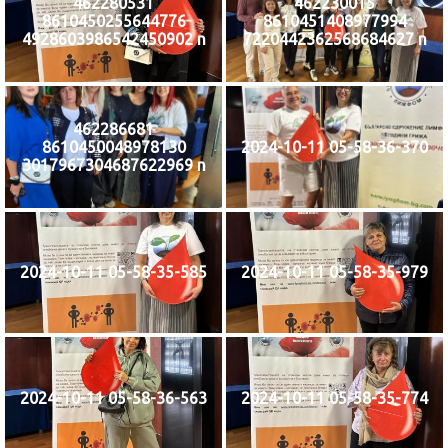
462280531
462230015
8610450255644776
8610451408977994
4928603986542450902 n
7220442362568684627 n
462286681
8610450048978130
2024-10-11 05-58-36-370
3017967304687622969 n
2024-10-11 05-58-35-585
2024-10-11 05-58-35-979
2024-10-11 05-58-36-563
2024-10-11 05-58-35-774