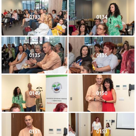
0133
0134
0135
0136
0149
0150
0151
0153