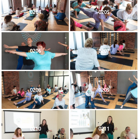
0204
0205
0206
0207
0208
0209
0210
0211