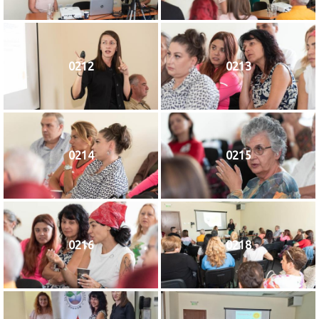
0212
0213
0214
0215
0216
0218