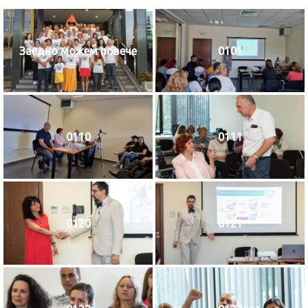
Заедно можем повече
0101
0110
0111
0120
0121