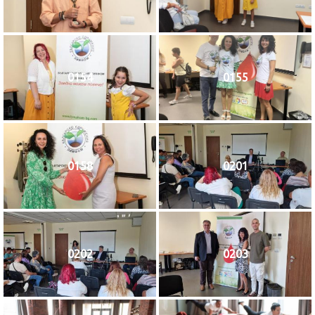
0154
0155
0158
0201
0202
0203